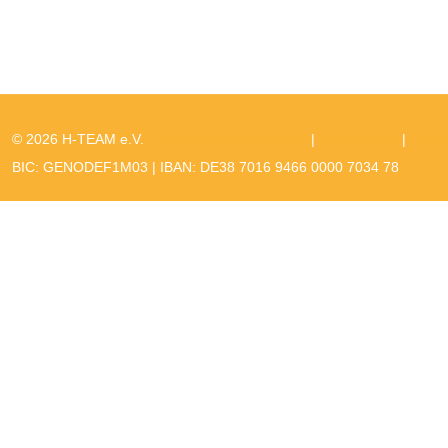
© 2026 H-TEAM e.V.
Hinweisgebermeldekanal
|
Datenschutz
|
Impr
BIC: GENODEF1M03 | IBAN: DE38 7016 9466 0000 7034 78