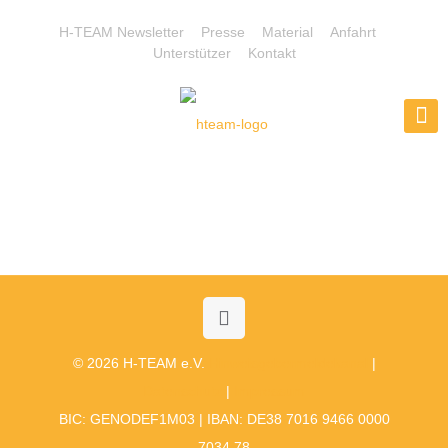
H-TEAM Newsletter
Presse
Material
Anfahrt
Unterstützer
Kontakt
© 2026 H-TEAM e.V.
Hinweisgebermeldekanal
|
Datenschutz
|
Impressum
BIC: GENODEF1M03 | IBAN: DE38 7016 9466 0000
7034 78