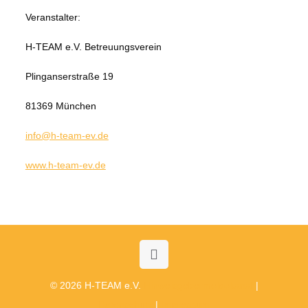
Veranstalter:
H-TEAM e.V. Betreuungsverein
Plinganserstraße 19
81369 München
info@h-team-ev.de
www.h-team-ev.de
© 2026 H-TEAM e.V.
Hinweisgebermeldekanal
|
Datenschutz
|
Impressum