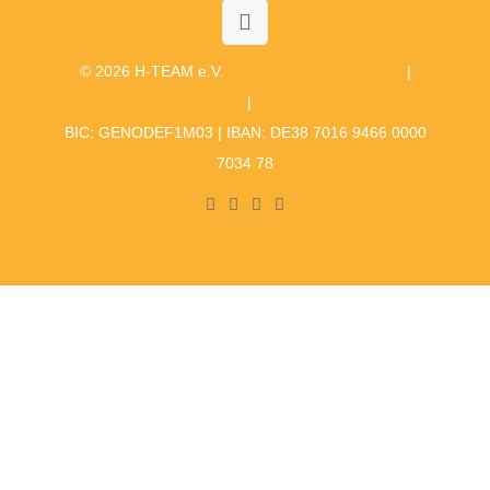
© 2026 H-TEAM e.V.
Hinweisgebermeldekanal
|
Datenschutz
|
Impressum
BIC: GENODEF1M03 | IBAN: DE38 7016 9466 0000
7034 78