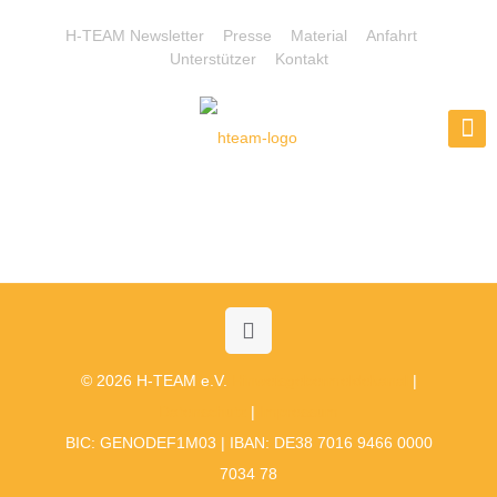
H-TEAM Newsletter
Presse
Material
Anfahrt
Unterstützer
Kontakt
© 2026 H-TEAM e.V.
Hinweisgebermeldekanal
|
Datenschutz
|
Impressum
BIC: GENODEF1M03 | IBAN: DE38 7016 9466 0000
7034 78