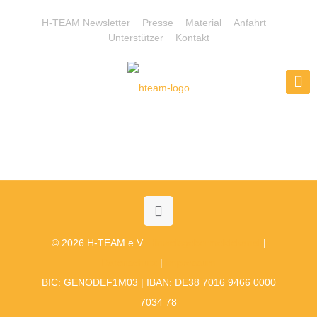
H-TEAM Newsletter
Presse
Material
Anfahrt
Unterstützer
Kontakt
© 2026 H-TEAM e.V.
Hinweisgebermeldekanal
|
Datenschutz
|
Impressum
BIC: GENODEF1M03 | IBAN: DE38 7016 9466 0000
7034 78