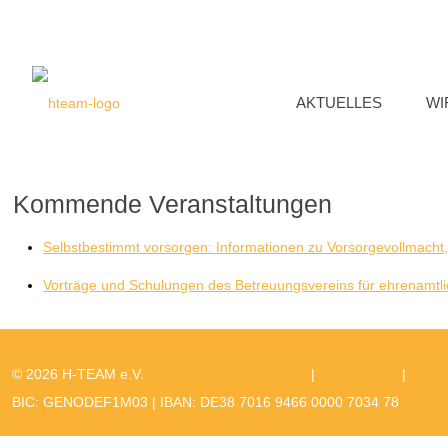
AKTUELLES
WI
Kommende Veranstaltungen
Selbstbestimmt vorsorgen: Informationen zu Vorsorgevollmacht,
Vorträge und Schulungen des Betreuungsvereins für ehrenamtlich
© 2026 H-TEAM e.V.
Hinweisgebermeldekanal
|
Datenschutz
|
Impr
BIC: GENODEF1M03 | IBAN: DE38 7016 9466 0000 7034 78