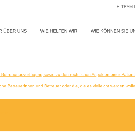
H-TEAM N
R ÜBER UNS
WIE HELFEN WIR
WIE KÖNNEN SIE U
 Betreuungsverfügung sowie zu den rechtlichen Aspekten einer Patien
e Betreuerinnen und Betreuer oder die, die es vielleicht werden woll
essum